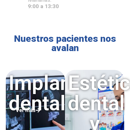
9:00 a 13:30
Nuestros pacientes nos
avalan
Implantes
Estéti
dentales
dental
Ver más
y