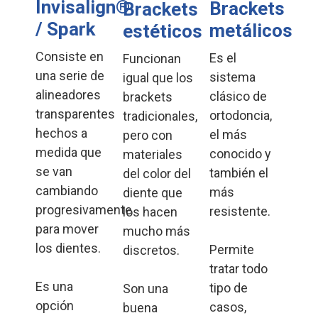
Invisalign®
Brackets
Brackets
/ Spark
metálicos
estéticos
Consiste en
Es el
Funcionan
una serie de
sistema
igual que los
alineadores
clásico de
brackets
transparentes
ortodoncia,
tradicionales,
hechos a
el más
pero con
medida que
conocido y
materiales
se van
también el
del color del
cambiando
más
diente que
progresivamente
resistente.
los hacen
para mover
mucho más
los dientes.
Permite
discretos.
tratar todo
Es una
tipo de
Son una
opción
casos,
buena